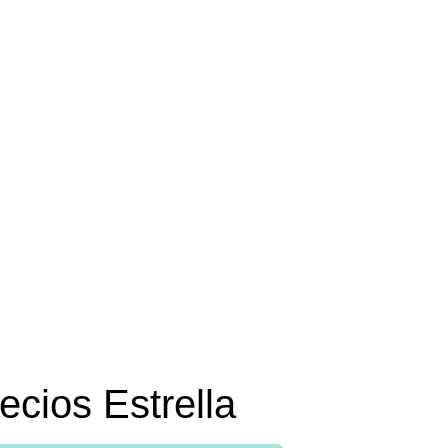
Collar
ecios Estrella