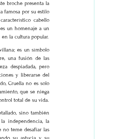
este broche presenta la
na famosa por su estilo
aracterístico cabello
e es un homenaje a un
en la cultura popular.
illana; es un símbolo
re, una fusión de las
leza despiadada, pero
ones y liberarse del
do, Cruella no es solo
amiento, que se niega
ntrol total de su vida.
tallado, sino también
 la independencia, la
e no teme desafiar las
ando su astucia y su