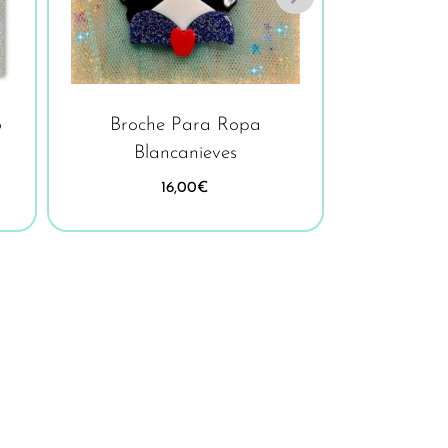
o
Broche Para Ropa
Broche Pa
Blancanieves
Bell
16,00
€