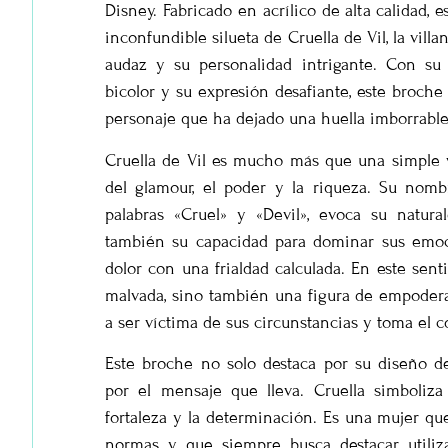
Disney. Fabricado en acrílico de alta calidad, 
inconfundible silueta de Cruella de Vil, la villa
audaz y su personalidad intrigante. Con su c
bicolor y su expresión desafiante, este broch
personaje que ha dejado una huella imborrable 
Cruella de Vil es mucho más que una simple v
del glamour, el poder y la riqueza. Su nomb
palabras «Cruel» y «Devil», evoca su natura
también su capacidad para dominar sus emoci
dolor con una frialdad calculada. En este senti
malvada, sino también una figura de empoder
a ser víctima de sus circunstancias y toma el co
Este broche no solo destaca por su diseño de
por el mensaje que lleva. Cruella simboliza
fortaleza y la determinación. Es una mujer qu
normas y que siempre busca destacar, utiliz