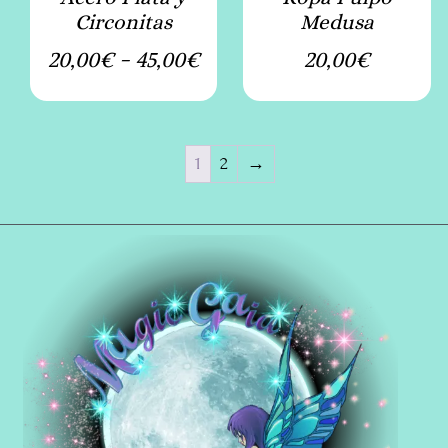
Circonitas
Medusa
20,00
€
-
45,00
€
20,00
€
1
2
→