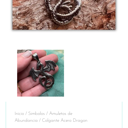
Inicio
/
Simbolos
/
Amuletos de
Abundancia
/ Colgante Acero Dragon