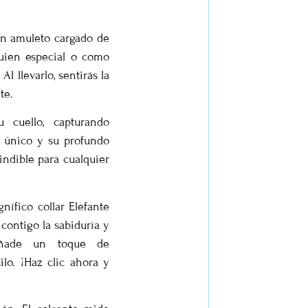
 un amuleto cargado de
guien especial o como
l llevarlo, sentirás la
te.
u cuello, capturando
 único y su profundo
ndible para cualquier
nífico collar Elefante
contigo la sabiduría y
 Añade un toque de
ilo. ¡Haz clic ahora y