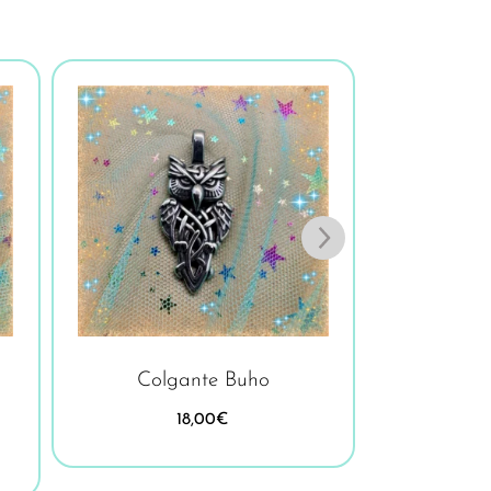
Colgante Buho
Collar 
18,00
€