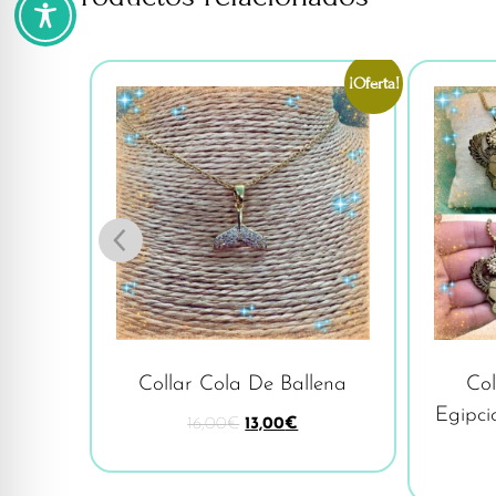
¡Oferta!
rroco
Collar Cola De Ballena
Col
Egipci
16,00
€
13,00
€