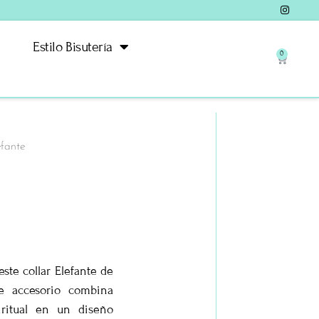
Estilo Bisutería
0
efante
ste collar Elefante de
te accesorio combina
iritual en un diseño