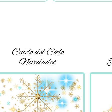
Caído del Cielo
Novedades
P