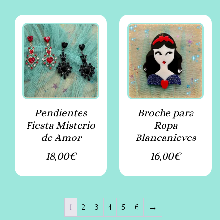
Pendientes
Broche para
Fiesta Misterio
Ropa
de Amor
Blancanieves
18,00
€
16,00
€
1
2
3
4
5
6
→