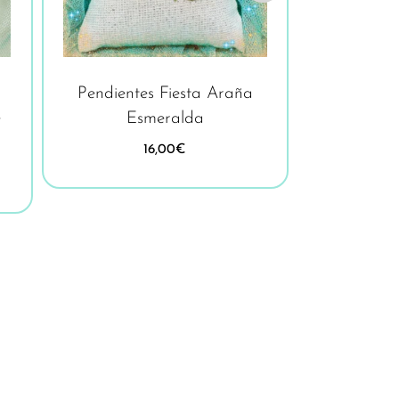
Pendientes Fiesta Araña
Collar Ac
e
Esmeralda
16,00
€