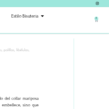
Estilo Bisutería
0
 polillas, libélulas,
do del collar mariposa
 embellece, sino que