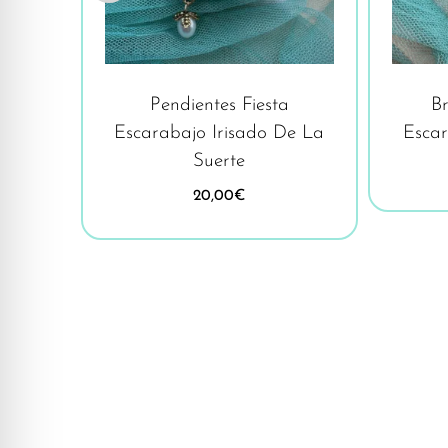
ralda
Pendientes Fiesta
B
Escarabajo Irisado De La
Esca
Suerte
20,00
€